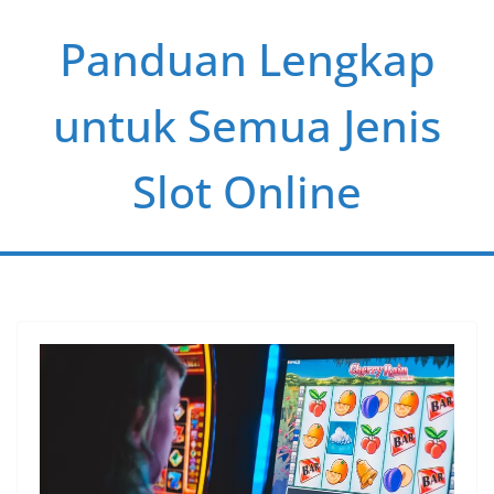
Skip
Panduan Lengkap
to
content
untuk Semua Jenis
Slot Online