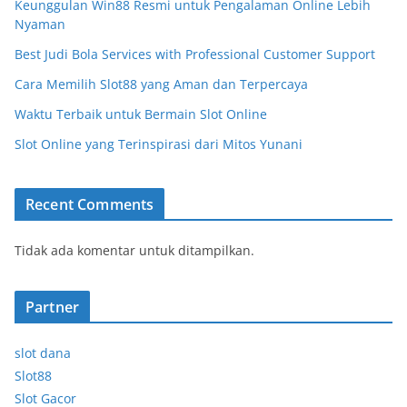
Keunggulan Win88 Resmi untuk Pengalaman Online Lebih
Nyaman
Best Judi Bola Services with Professional Customer Support
Cara Memilih Slot88 yang Aman dan Terpercaya
Waktu Terbaik untuk Bermain Slot Online
Slot Online yang Terinspirasi dari Mitos Yunani
Recent Comments
Tidak ada komentar untuk ditampilkan.
Partner
slot dana
Slot88
Slot Gacor