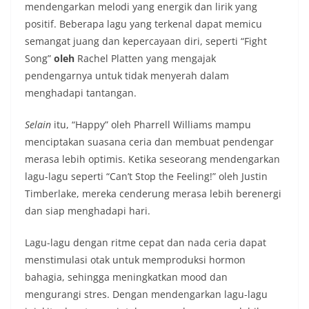
mendengarkan melodi yang energik dan lirik yang
positif. Beberapa lagu yang terkenal dapat memicu
semangat juang dan kepercayaan diri, seperti “Fight
Song”
oleh
Rachel Platten yang mengajak
pendengarnya untuk tidak menyerah dalam
menghadapi tantangan.
Selain
itu, “Happy” oleh Pharrell Williams mampu
menciptakan suasana ceria dan membuat pendengar
merasa lebih optimis. Ketika seseorang mendengarkan
lagu-lagu seperti “Can’t Stop the Feeling!” oleh Justin
Timberlake, mereka cenderung merasa lebih berenergi
dan siap menghadapi hari.
Lagu-lagu dengan ritme cepat dan nada ceria dapat
menstimulasi otak untuk memproduksi hormon
bahagia, sehingga meningkatkan mood dan
mengurangi stres. Dengan mendengarkan lagu-lagu