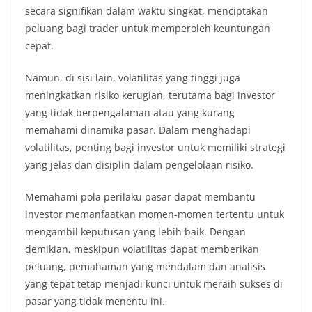
secara signifikan dalam waktu singkat, menciptakan
peluang bagi trader untuk memperoleh keuntungan
cepat.
Namun, di sisi lain, volatilitas yang tinggi juga
meningkatkan risiko kerugian, terutama bagi investor
yang tidak berpengalaman atau yang kurang
memahami dinamika pasar. Dalam menghadapi
volatilitas, penting bagi investor untuk memiliki strategi
yang jelas dan disiplin dalam pengelolaan risiko.
Memahami pola perilaku pasar dapat membantu
investor memanfaatkan momen-momen tertentu untuk
mengambil keputusan yang lebih baik. Dengan
demikian, meskipun volatilitas dapat memberikan
peluang, pemahaman yang mendalam dan analisis
yang tepat tetap menjadi kunci untuk meraih sukses di
pasar yang tidak menentu ini.