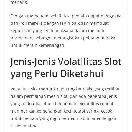
menarik.
Dengan memahami volatilitas, pemain dapat mengelola
bankroll mereka dengan lebih baik dan membuat
keputusan yang lebih bijaksana dalam memilih
permainan, sehingga meningkatkan peluang mereka
untuk meraih kemenangan.
Jenis-Jenis Volatilitas Slot
yang Perlu Diketahui
Volatilitas slot merujuk pada tingkat risiko yang terlibat
dalam permainan mesin slot, dan ada beberapa jenis
yang perlu diketahui oleh pemain. Volatilitas rendah
memberikan kemenangan kecil tetapi sering, cocok
untuk pemain yang ingin bermain lebih lama dengan
risiko minimal.