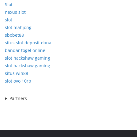
Slot
nexus slot
slot
slot mahjong
sbobet88
situs slot deposit dana
bandar togel online
slot hackshaw gaming
slot hackshaw gaming
situs win88
slot ovo 10rb
Partners