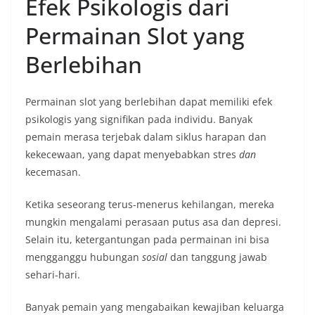
Efek Psikologis dari
Permainan Slot yang
Berlebihan
Permainan slot yang berlebihan dapat memiliki efek
psikologis yang signifikan pada individu. Banyak
pemain merasa terjebak dalam siklus harapan dan
kekecewaan, yang dapat menyebabkan stres
dan
kecemasan.
Ketika seseorang terus-menerus kehilangan, mereka
mungkin mengalami perasaan putus asa dan depresi.
Selain itu, ketergantungan pada permainan ini bisa
mengganggu hubungan
sosial
dan tanggung jawab
sehari-hari.
Banyak pemain yang mengabaikan kewajiban keluarga