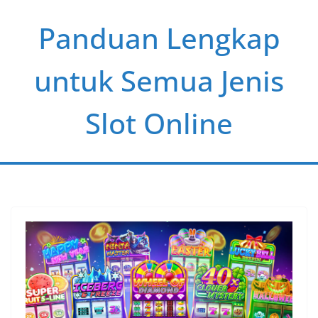
Skip
Panduan Lengkap
to
content
untuk Semua Jenis
Slot Online