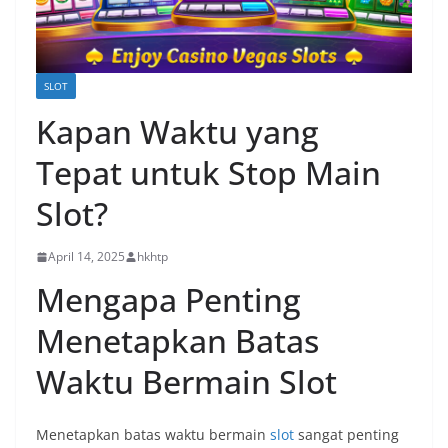
SLOT
Kapan Waktu yang
Tepat untuk Stop Main
Slot?
April 14, 2025
hkhtp
Mengapa Penting
Menetapkan Batas
Waktu Bermain Slot
Menetapkan batas waktu bermain
slot
sangat penting