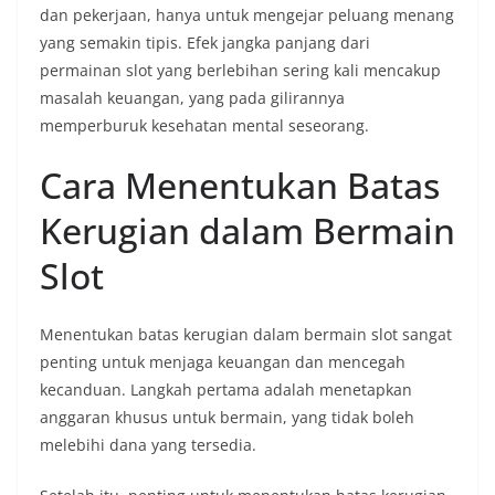
dan pekerjaan, hanya untuk mengejar peluang menang
yang semakin tipis. Efek jangka panjang dari
permainan slot yang berlebihan sering kali mencakup
masalah keuangan, yang pada gilirannya
memperburuk kesehatan mental seseorang.
Cara Menentukan Batas
Kerugian dalam Bermain
Slot
Menentukan batas kerugian dalam bermain slot sangat
penting untuk menjaga keuangan dan mencegah
kecanduan. Langkah pertama adalah menetapkan
anggaran khusus untuk bermain, yang tidak boleh
melebihi dana yang tersedia.