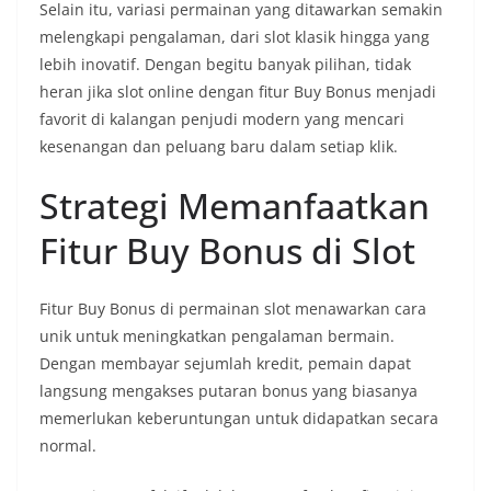
Selain itu, variasi permainan yang ditawarkan semakin
melengkapi pengalaman, dari slot klasik hingga yang
lebih inovatif. Dengan begitu banyak pilihan, tidak
heran jika slot online dengan fitur Buy Bonus menjadi
favorit di kalangan penjudi modern yang mencari
kesenangan dan peluang baru dalam setiap klik.
Strategi Memanfaatkan
Fitur Buy Bonus di Slot
Fitur Buy Bonus di permainan slot menawarkan cara
unik untuk meningkatkan pengalaman bermain.
Dengan membayar sejumlah kredit, pemain dapat
langsung mengakses putaran bonus yang biasanya
memerlukan keberuntungan untuk didapatkan secara
normal.