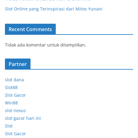
Slot Online yang Terinspirasi dari Mitos Yunani
Recent Comments
Tidak ada komentar untuk ditampilkan.
Partner
slot dana
Slot88
Slot Gacor
Win88
slot nexus
slot gacor hari ini
Slot
Slot Gacor