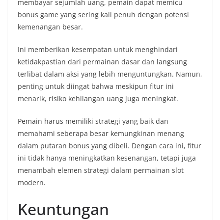
membayar sejumlah uang, pemain dapat memicu
bonus game yang sering kali penuh dengan potensi
kemenangan besar.
Ini memberikan kesempatan untuk menghindari
ketidakpastian dari permainan dasar dan langsung
terlibat dalam aksi yang lebih menguntungkan. Namun,
penting untuk diingat bahwa meskipun fitur ini
menarik, risiko kehilangan uang juga meningkat.
Pemain harus memiliki strategi yang baik dan
memahami seberapa besar kemungkinan menang
dalam putaran bonus yang dibeli. Dengan cara ini, fitur
ini tidak hanya meningkatkan kesenangan, tetapi juga
menambah elemen strategi dalam permainan slot
modern.
Keuntungan