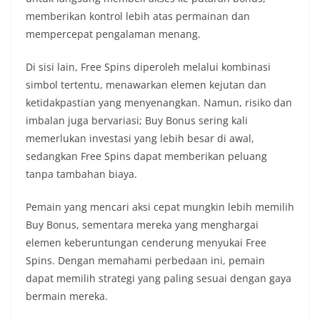
memberikan kontrol lebih atas permainan dan
mempercepat pengalaman menang.
Di sisi lain, Free Spins diperoleh melalui kombinasi
simbol tertentu, menawarkan elemen kejutan dan
ketidakpastian yang menyenangkan. Namun, risiko dan
imbalan juga bervariasi; Buy Bonus sering kali
memerlukan investasi yang lebih besar di awal,
sedangkan Free Spins dapat memberikan peluang
tanpa tambahan biaya.
Pemain yang mencari aksi cepat mungkin lebih memilih
Buy Bonus, sementara mereka yang menghargai
elemen keberuntungan cenderung menyukai Free
Spins. Dengan memahami perbedaan ini, pemain
dapat memilih strategi yang paling sesuai dengan gaya
bermain mereka.